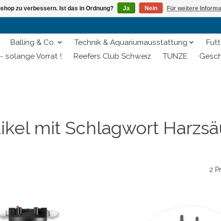
shop zu verbessern. Ist das in Ordnung?
Ja
Nein
Für weitere Inform
Balling & Co.
Technik & Aquariumausstattung
Futt
- solange Vorrat !
Reefers Club Schweiz
TUNZE
Gesch
tikel mit Schlagwort Harzsä
2 P