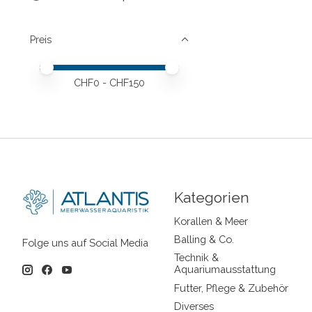
Preis
Preis – Mindestwert
Price maximum value
CHF
0
- CHF
150
Kategorien
Korallen & Meer
Balling & Co.
Folge uns auf Social Media
Technik &
Aquariumausstattung
Futter, Pflege & Zubehör
Diverses