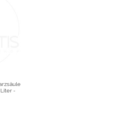
arzsäule
Liter -