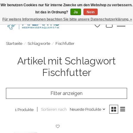
Wir benutzen Cookies nur für interne Zwecke um den Webshop zu verbessern.
Ist das in Ordnung?
Ja
Nein
Täglicher Versand. Bestelle bis 15.00 Uhr
Für weitere Informationen beachten Sie bitte unsere Datenschutzerklärung. »
Wunschzettel
Ihr Warenk
Startseite
/
Schlagworte
/
Fischfutter
Artikel mit Schlagwort
Fischfutter
Filter anzeigen
Sortieren nach
Neueste Produkte
1 Produkte