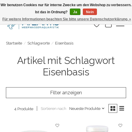
Wir benutzen Cookies nur für interne Zwecke um den Webshop zu verbessern.
Ist das in Ordnung?
Ja
Nein
Täglicher Versand. Bestelle bis 15.00 Uhr
Für weitere Informationen beachten Sie bitte unsere Datenschutzerklärung. »
Wunschzettel
Ihr Warenk
Startseite
/
Schlagworte
/
Eisenbasis
Artikel mit Schlagwort
Eisenbasis
Filter anzeigen
Sortieren nach
Neueste Produkte
4 Produkte