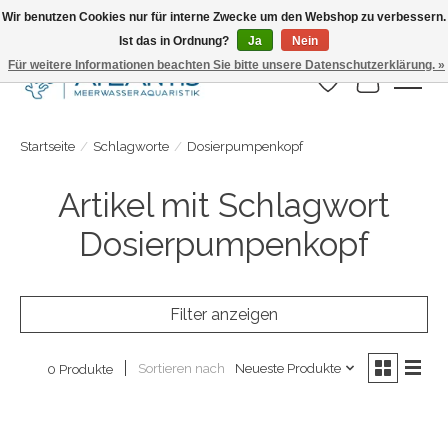
Wir benutzen Cookies nur für interne Zwecke um den Webshop zu verbessern.
Ist das in Ordnung?
Ja
Nein
Täglicher Versand. Bestelle bis 15.00 Uhr
Für weitere Informationen beachten Sie bitte unsere Datenschutzerklärung. »
Wunschzettel
Ihr Warenk
Startseite
/
Schlagworte
/
Dosierpumpenkopf
Artikel mit Schlagwort
Dosierpumpenkopf
Filter anzeigen
Sortieren nach
Neueste Produkte
0 Produkte