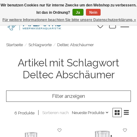
Wir benutzen Cookies nur für interne Zwecke um den Webshop zu verbessern.
Ist das in Ordnung?
Ja
Nein
Täglicher Versand. Bestelle bis 15.00 Uhr
Für weitere Informationen beachten Sie bitte unsere Datenschutzerklärung. »
Wunschzettel
Ihr Warenk
Startseite
/
Schlagworte
/
Deltec Abschäumer
Artikel mit Schlagwort
Deltec Abschäumer
Filter anzeigen
Sortieren nach
Neueste Produkte
6 Produkte