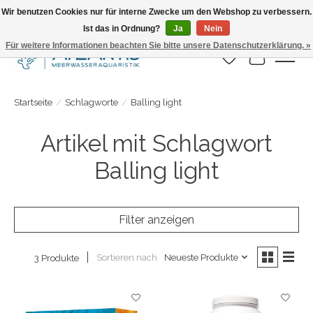
Wir benutzen Cookies nur für interne Zwecke um den Webshop zu verbessern.
Ist das in Ordnung?
Ja
Nein
Täglicher Versand. Bestelle bis 15.00 Uhr
Für weitere Informationen beachten Sie bitte unsere Datenschutzerklärung. »
Wunschzettel
Ihr Warenk
Startseite
/
Schlagworte
/
Balling light
Artikel mit Schlagwort
Balling light
Filter anzeigen
Sortieren nach
Neueste Produkte
3 Produkte