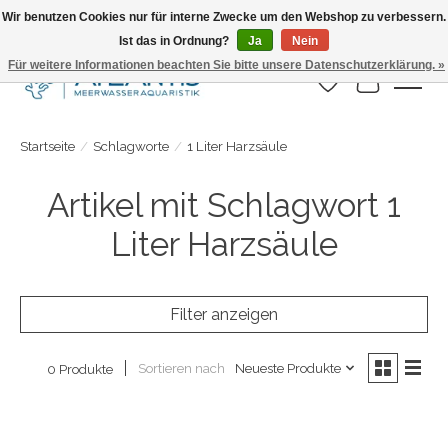
Wir benutzen Cookies nur für interne Zwecke um den Webshop zu verbessern.
Ist das in Ordnung?
Ja
Nein
Täglicher Versand. Bestelle bis 15.00 Uhr
Für weitere Informationen beachten Sie bitte unsere Datenschutzerklärung. »
Wunschzettel
Ihr Warenk
Startseite
/
Schlagworte
/
1 Liter Harzsäule
Artikel mit Schlagwort 1
Liter Harzsäule
Filter anzeigen
Sortieren nach
Neueste Produkte
0 Produkte