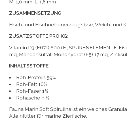
M: 1,0 mm, L: 1,8 mm
ZUSAMMENSETZUNG:
Fisch- und Fischnebenerzeugnisse, Weich- und Kre
ZUSATZSTOFFE PRO KG:
Vitamin D3 (E671) 600 i.E.; SPURENELEMENTE: Eise
mg, Mangansulfat-Monohydrat (E5) 17 mg, Zinksul
INHALTSSTOFFE:
Roh-Protein 59%
Roh-Fett 16%
Roh-Faser 1%
Rohasche 9 %
Fauna Marin Soft Spirulina ist ein weiches Granul
Alleinfutter für marine Zierfische.