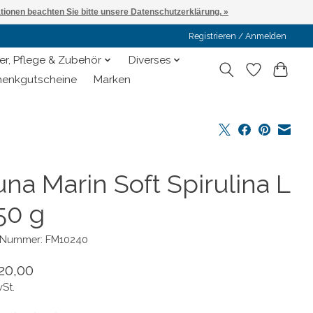
ationen beachten Sie bitte unsere Datenschutzerklärung. »
Registrieren / Anmelden
er, Pflege & Zubehör
Diverses
enkgutscheine
Marken
na Marin Soft Spirulina L
50 g
l-Nummer: FM10240
20,00
wSt.