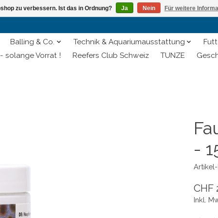
shop zu verbessern. Ist das in Ordnung?
Ja
Nein
Für weitere Inform
Balling & Co.
Technik & Aquariumausstattung
Futt
- solange Vorrat !
Reefers Club Schweiz
TUNZE
Gesch
Fau
- 1
Artike
CHF 
Inkl. M