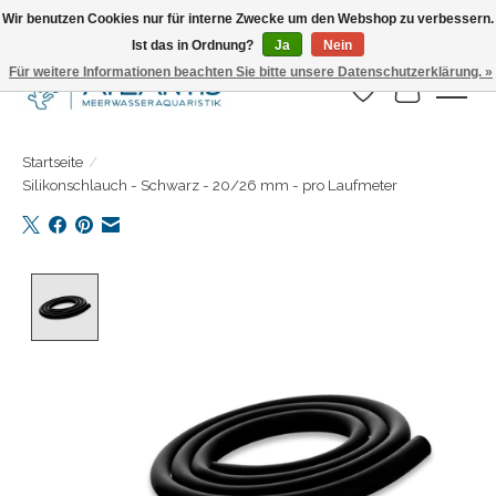
Wir benutzen Cookies nur für interne Zwecke um den Webshop zu verbessern.
Ist das in Ordnung?
Ja
Nein
Täglicher Versand. Bestelle bis 15.00 Uhr
Für weitere Informationen beachten Sie bitte unsere Datenschutzerklärung. »
Wunschzettel
Ihr Warenk
Startseite
/
Silikonschlauch - Schwarz - 20/26 mm - pro Laufmeter
Product image slideshow Items