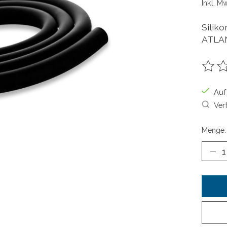
Inkl. M
Silik
ATLAN
Die B
Auf
Ver
Menge: