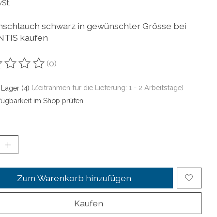
wSt.
onschlauch schwarz in gewünschter Grösse bei
TIS kaufen
(0)
ewertung dieses Produkts ist
0
von 5
 Lager (4)
(Zeitrahmen für die Lieferung: 1 - 2 Arbeitstage)
fügbarkeit im Shop prüfen
Zum Warenkorb hinzufügen
Kaufen