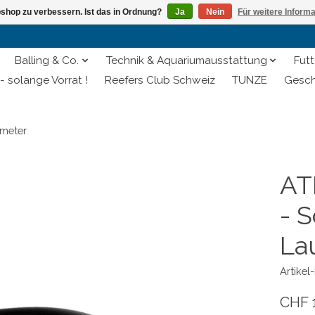
shop zu verbessern. Ist das in Ordnung?
Ja
Nein
Für weitere Inform
Balling & Co.
Technik & Aquariumausstattung
Futt
- solange Vorrat !
Reefers Club Schweiz
TUNZE
Gesch
fmeter
AT
- 
La
Artike
CHF 