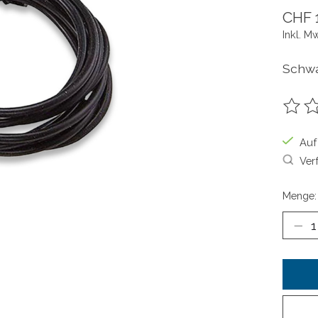
CHF 
Inkl. M
Schwa
Die B
Auf
Ver
Menge: