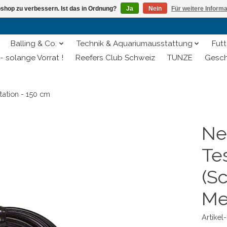
shop zu verbessern. Ist das in Ordnung?
Ja
Nein
Für weitere Inform
Balling & Co.
Technik & Aquariumausstattung
Futt
- solange Vorrat !
Reefers Club Schweiz
TUNZE
Gesch
tation - 150 cm
Ne
Te
(Sc
Me
Artike