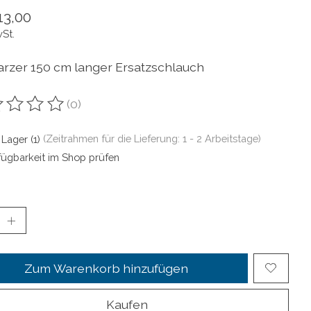
13,00
wSt.
rzer 150 cm langer Ersatzschlauch
(0)
ewertung dieses Produkts ist
0
von 5
 Lager (1)
(Zeitrahmen für die Lieferung: 1 - 2 Arbeitstage)
fügbarkeit im Shop prüfen
Zum Warenkorb hinzufügen
Kaufen