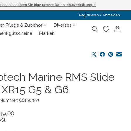
ationen beachten Sie bitte unsere Datenschutzerklärung. »
Registrieren / Anmelden
er, Pflege & Zubehör
Diverses
enkgutscheine
Marken
otech Marine RMS Slide
r XR15 G5 & G6
l-Nummer: CS190993
49,00
wSt.