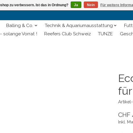
shop zu verbessern. Ist das in Ordnung?
Ja
Nein
Für weitere Inform
Balling & Co.
Technik & Aquariumausstattung
Futt
- solange Vorrat !
Reefers Club Schweiz
TUNZE
Gesch
Ec
fü
Artike
CHF 
Inkl. M