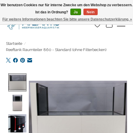
Wir benutzen Cookies nur für interne Zwecke um den Webshop zu verbessern.
Ist das in Ordnung?
Ja
Nein
Täglicher Versand. Bestelle bis 15.00 Uhr
Für weitere Informationen beachten Sie bitte unsere Datenschutzerklärung. »
Wunschzettel
Ihr Warenk
Startseite
/
Reeftank Raumteiler 860 - Standard (ohne Filterbecken)
Product image slideshow Items