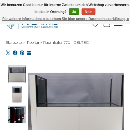
Wir benutzen Cookies nur für interne Zwecke um den Webshop zu verbessern.
Ist das in Ordnung?
Ja
Nein
Täglicher Versand. Bestelle bis 15.00 Uhr
Für weitere Informationen beachten Sie bitte unsere Datenschutzerklärung. »
Wunschzettel
Ihr Warenk
Startseite
/
Reeftank Raumteiler 770 - DELTEC
Product image slideshow Items