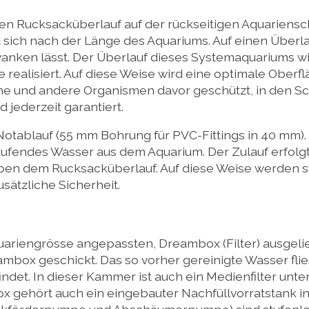
n Rucksacküberlauf auf der rückseitigen Aquariensch
 sich nach der Länge des Aquariums. Auf einen Überla
wanken lässt. Der Überlauf dieses Systemaquariums w
 realisiert. Auf diese Weise wird eine optimale Ober
e und andere Organismen davor geschützt, in den Sch
 jederzeit garantiert.
otablauf (55 mm Bohrung für PVC-Fittings in 40 mm). 
aufendes Wasser aus dem Aquarium. Der Zulauf erfol
eben dem Rucksacküberlauf. Auf diese Weise werden 
sätzliche Sicherheit.
Aquariengrösse angepassten, Dreambox (Filter) ausgel
ambox geschickt. Das so vorher gereinigte Wasser flies
et. In dieser Kammer ist auch ein Medienfilter unte
 gehört auch ein eingebauter Nachfüllvorratstank ink