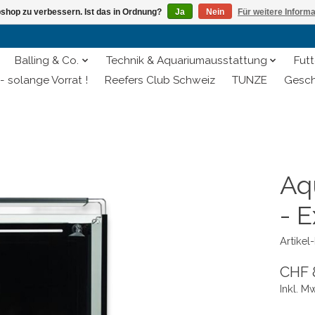
shop zu verbessern. Ist das in Ordnung?
Ja
Nein
Für weitere Inform
Balling & Co.
Technik & Aquariumausstattung
Futt
- solange Vorrat !
Reefers Club Schweiz
TUNZE
Gesch
Aq
- E
Artike
CHF 
Inkl. M