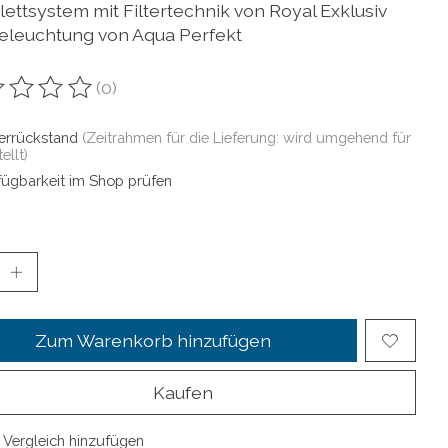
ettsystem mit Filtertechnik von Royal Exklusiv
eleuchtung von Aqua Perfekt
(0)
ewertung dieses Produkts ist
0
von 5
ferrückstand
(Zeitrahmen für die Lieferung: wird umgehend für
ellt)
fügbarkeit im Shop prüfen
Zum Warenkorb hinzufügen
Kaufen
Vergleich hinzufügen