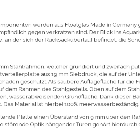
askomponenten werden aus Floatglas Made in Germany g
pfindlich gegen verkratzen sind. Der Blick ins Aquar
, an der sich der Rucksacküberlauf befindet, die Sche
mm Stahlrahmen, welcher grundiert und zweifach pulv
erteilerplatte aus 19 mm Siebdruck, die auf der Unte
häden geschützt. Als saubere Auflagefläche für die Fi
f dem Rahmen des Stahlgestells. Oben auf dem Stahlg
anen, wasserabweisenden Grundfläche. Dank dieser Baua
 Das Material ist hierbei 100% meerwasserbeständig.
rteilende Platte einen Überstand von 9 mm über den R
ie störende Optik hängender Türen gehört hierdurch 