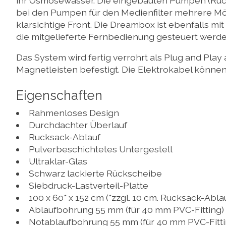
ihr Osmosewasser. Die eingebauten Pumpen (Rüc
bei den Pumpen für den Medienfilter mehrere Mögl
klarsichtige Front. Die Dreambox ist ebenfalls mi
die mitgelieferte Fernbedienung gesteuert werde
Das System wird fertig verrohrt als Plug and Pla
Magnetleisten befestigt. Die Elektrokabel könne
Eigenschaften
Rahmenloses Design
Durchdachter Überlauf
Rucksack-Ablauf
Pulverbeschichtetes Untergestell
Ultraklar-Glas
Schwarz lackierte Rückscheibe
Siebdruck-Lastverteil-Platte
100 x 60* x 152 cm (*zzgl. 10 cm. Rucksack-Abla
Ablaufbohrung 55 mm (für 40 mm PVC-Fitting)
Notablaufbohrung 55 mm (für 40 mm PVC-Fitti