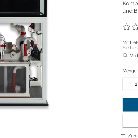
Kompl
und B
Die B
Mit Lie
Sie best
Ver
Menge:
Zum 