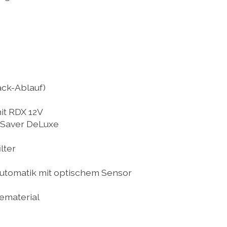
ack-Ablauf)
it RDX 12V
eSaver DeLuxe
lter
automatik mit optischem Sensor
ematerial