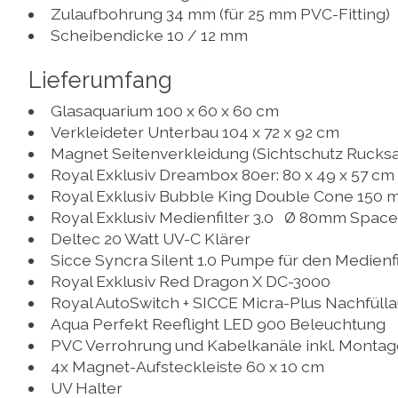
Zulaufbohrung 34 mm (für 25 mm PVC-Fitting)
Scheibendicke 10 / 12 mm
Lieferumfang
Glasaquarium 100 x 60 x 60 cm
Verkleideter Unterbau 104 x 72 x 92 cm
Magnet Seitenverkleidung (Sichtschutz Rucks
Royal Exklusiv Dreambox 80er: 80 x 49 x 57 cm
Royal Exklusiv Bubble King Double Cone 150 m
Royal Exklusiv Medienfilter 3.0 Ø 80mm Spac
Deltec 20 Watt UV-C Klärer
Sicce Syncra Silent 1.0 Pumpe für den Medienfi
Royal Exklusiv Red Dragon X DC-3000
Royal AutoSwitch + SICCE Micra-Plus Nachfüll
Aqua Perfekt Reeflight LED 900 Beleuchtung
PVC Verrohrung und Kabelkanäle inkl. Montag
4x Magnet-Aufsteckleiste 60 x 10 cm
UV Halter