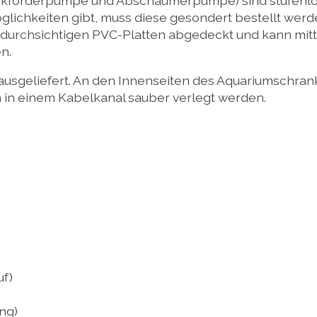
kförderpumpe und Abschäumerpumpe) sind stufenlos 
ichkeiten gibt, muss diese gesondert bestellt werden
t durchsichtigen PVC-Platten abgedeckt und kann mitt
n.
y ausgeliefert. An den Innenseiten des Aquariumschran
n in einem Kabelkanal sauber verlegt werden.
uf)
ng)