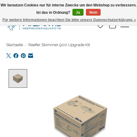
Wir benutzen Cookies nur für interne Zwecke um den Webshop zu verbessern.
Ist das in Ordnung?
Ja
Nein
Täglicher Versand. Bestelle bis 15.00 Uhr
Für weitere Informationen beachten Sie bitte unsere Datenschutzerklärung. »
Wunschzettel
Ihr Warenk
Startseite
/
Reefer Skimmer 900 Upgrade Kit
Product image slideshow Items