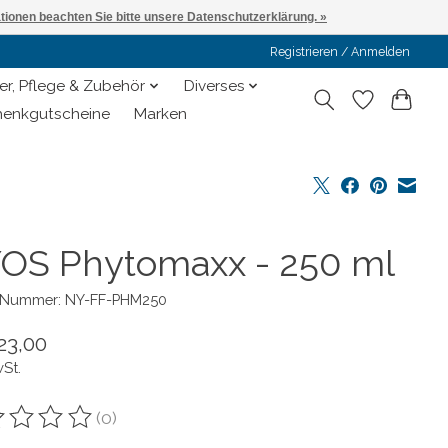
ationen beachten Sie bitte unsere Datenschutzerklärung. »
Registrieren / Anmelden
er, Pflege & Zubehör
Diverses
enkgutscheine
Marken
OS Phytomaxx - 250 ml
l-Nummer: NY-FF-PHM250
23,00
wSt.
(0)
ewertung dieses Produkts ist
0
von 5