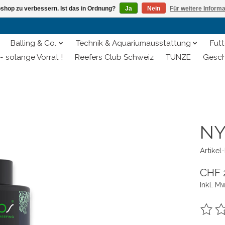
shop zu verbessern. Ist das in Ordnung?
Ja
Nein
Für weitere Inform
Balling & Co.
Technik & Aquariumausstattung
Futt
- solange Vorrat !
Reefers Club Schweiz
TUNZE
Gesch
NY
Artike
CHF 
Inkl. M
Die B