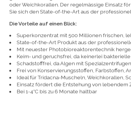
oder Weichkorallen. Der regelmässige Einsatz f
Sie sich den State-of-the-Art aus der professione
Die Vorteile auf einen Blick:
Superkonzentrat mit 500 Millionen frischen, 
State-of-the-Art Produkt aus der professionel
Mit neuester Photobioreaktorentechnik herges
Keim- und geruchsfrei, da keinerlei bakteriell
Schadstofffrei, da Algen mit Spezialzentrifug
Frei von Konservierungsstoffen, Farbstoffen, A
Ideal für Tridacna-Muscheln, Weichkorallen, S
Einsatz fördert die Entstehung von lebendem
Bei 1-4°C bis zu 6 Monate haltbar