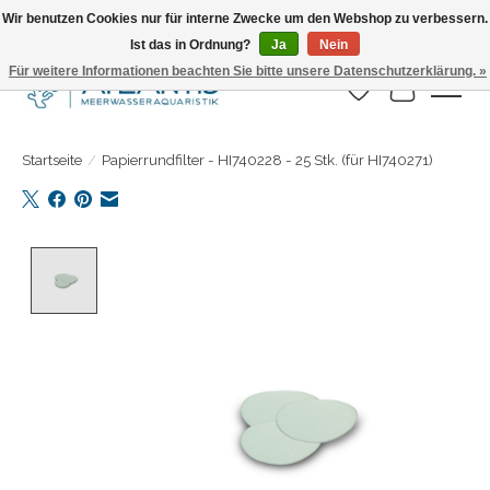
Wir benutzen Cookies nur für interne Zwecke um den Webshop zu verbessern.
Ist das in Ordnung?
Ja
Nein
Täglicher Versand. Bestelle bis 15.00 Uhr
Für weitere Informationen beachten Sie bitte unsere Datenschutzerklärung. »
Wunschzettel
Ihr Warenk
Startseite
/
Papierrundfilter - HI740228 - 25 Stk. (für HI740271)
Product image slideshow Items