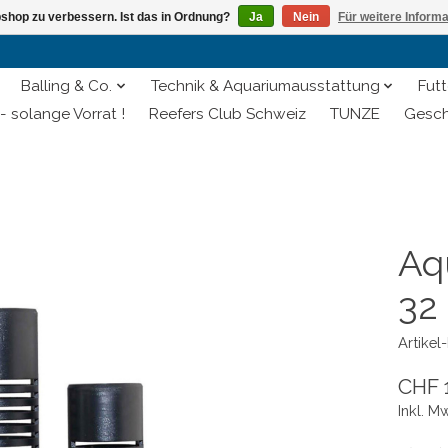
shop zu verbessern. Ist das in Ordnung?
Ja
Nein
Für weitere Inform
Balling & Co.
Technik & Aquariumausstattung
Futt
- solange Vorrat !
Reefers Club Schweiz
TUNZE
Gesch
Aq
32
Artike
CHF 
Inkl. M