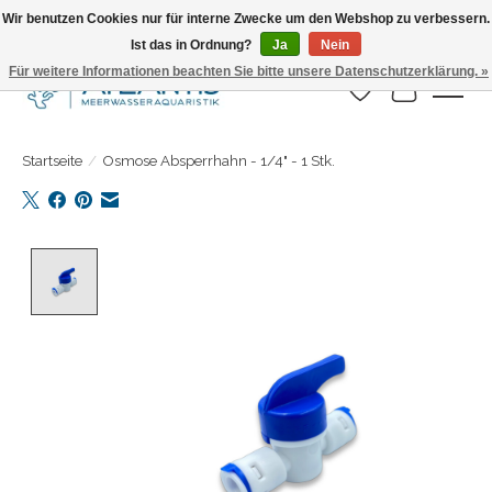
Wir benutzen Cookies nur für interne Zwecke um den Webshop zu verbessern.
Ist das in Ordnung?
Ja
Nein
Täglicher Versand. Bestelle bis 15.00 Uhr
Für weitere Informationen beachten Sie bitte unsere Datenschutzerklärung. »
Wunschzettel
Ihr Warenk
Startseite
/
Osmose Absperrhahn - 1/4" - 1 Stk.
Product image slideshow Items