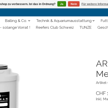
shop zu verbessern. Ist das in Ordnung?
Ja
Nein
Für weitere Inform
Balling & Co.
Technik & Aquariumausstattung
Futt
- solange Vorrat !
Reefers Club Schweiz
TUNZE
Gesch
AR
Me
Artike
CHF 
Inkl. M