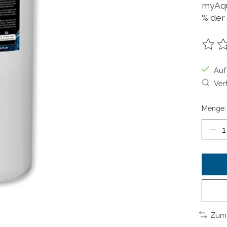
myAqu
% der
Die B
Auf
Ver
Menge:
Zum 