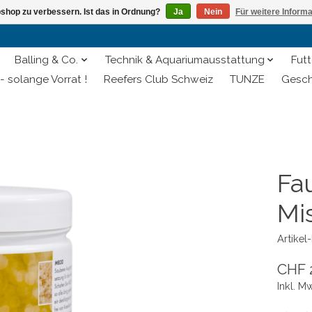
shop zu verbessern. Ist das in Ordnung?
Ja
Nein
Für weitere Inform
Balling & Co.
Technik & Aquariumausstattung
Futt
- solange Vorrat !
Reefers Club Schweiz
TUNZE
Gesch
Fa
Mi
Artike
CHF 
Inkl. M