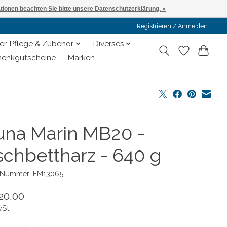
ationen beachten Sie bitte unsere Datenschutzerklärung. »
Registrieren / Anmelden
er, Pflege & Zubehör
Diverses
enkgutscheine
Marken
una Marin MB20 -
schbettharz - 640 g
l-Nummer: FM13065
20,00
wSt.