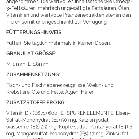
angenommen. Die wertvollen Inhaltsstoffe wie Omega-
3-Fettsäuren, mehrfach ungesättigte Fettsäuren, Ölen,
Vitaminen und wertvolle Pflanzenextrakten stehen den
Tieren somit uneingeschränkt zur Verfügung.
FÜTTERUNGSHINWEIS:
Füttern Sie täglich mehrmals in kleinen Dosen.
GRANULAT GRÖSSE:
M: 1 mm, L: 1,8mm
ZUSAMMENSETZUNG:
Fisch- und Fischnebenerzeugnisse, Weich- und
Krebstiere, Öle und Fette, Algen, Hefen.
ZUSATZSTOFFE PRO KG:
Vitamin D3 (E671) 600 i.E.. SPURENELEMENTE: Eisen-
Sulfat-Monohydrat (E1) 50 mg, Kalziumjodat,
wasserfrei (E2) 2,2 mg, Kupfersulfat-Pentahydrat (E4) 6
mg, Mangansulfat-Monohydrat (E5) 17 mg, Zinksulfat-