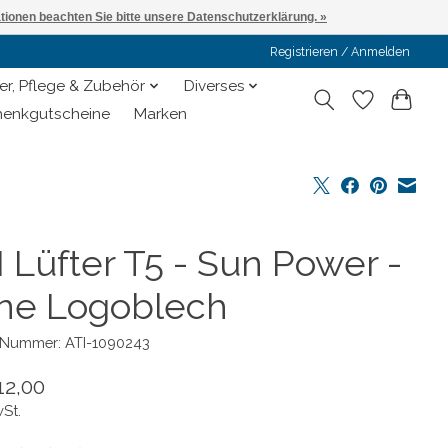
ationen beachten Sie bitte unsere Datenschutzerklärung. »
Registrieren / Anmelden
er, Pflege & Zubehör
Diverses
enkgutscheine
Marken
I Lüfter T5 - Sun Power -
ne Logoblech
l-Nummer: ATI-1090243
12,00
wSt.