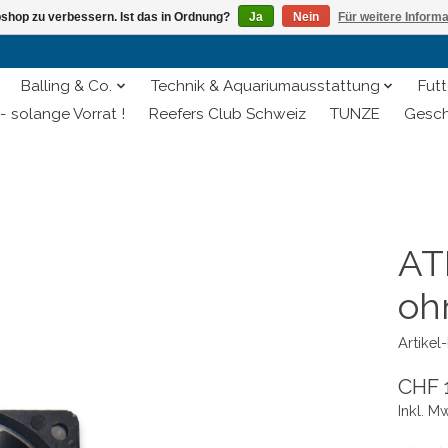
shop zu verbessern. Ist das in Ordnung?
Ja
Nein
Für weitere Inform
Balling & Co.
Technik & Aquariumausstattung
Futt
- solange Vorrat !
Reefers Club Schweiz
TUNZE
Gesch
AT
oh
Artike
CHF 
Inkl. M