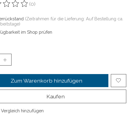
(0)
ewertung dieses Produkts ist
0
von 5
ferrückstand
(Zeitrahmen für die Lieferung: Auf Bestellung ca.
rbeitstage)
fügbarkeit im Shop prüfen
Zum Warenkorb hinzufügen
Kaufen
Vergleich hinzufügen