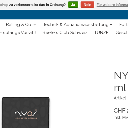
shop zu verbessern. Ist das in Ordnung?
Ja
Nein
Für weitere Inform
Balling & Co.
Technik & Aquariumausstattung
Futt
- solange Vorrat !
Reefers Club Schweiz
TUNZE
Gesch
NY
ml 
Artike
CHF 
Inkl. M