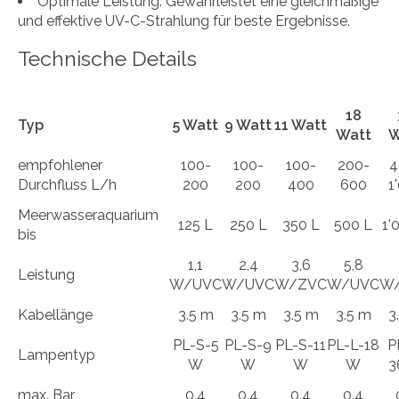
Optimale Leistung: Gewährleistet eine gleichmäßige
und effektive UV-C-Strahlung für beste Ergebnisse.
Technische Details
18
Typ
5 Watt
9 Watt
11 Watt
Watt
W
empfohlener
100-
100-
100-
200-
4
Durchfluss L/h
200
200
400
600
1
Meerwasseraquarium
125 L
250 L
350 L
500 L
1'
bis
1,1
2,4
3,6
5,8
Leistung
W/UVC
W/UVC
W/ZVC
W/UVC
W
Kabellänge
3.5 m
3.5 m
3.5 m
3.5 m
3
PL-S-5
PL-S-9
PL-S-11
PL-L-18
P
Lampentyp
W
W
W
W
3
max. Bar
0.4
0.4
0.4
0.4