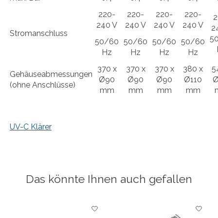
220-
220-
220-
220-
2
240 V
240 V
240 V
240 V
2
Stromanschluss
5
50/60
50/60
50/60
50/60
Hz
Hz
Hz
Hz
370 x
370 x
370 x
380 x
5
Gehäuseabmessungen
Ø90
Ø90
Ø90
Ø110
Ø
(ohne Anschlüsse)
mm
mm
mm
mm
UV-C Klärer
Das könnte Ihnen auch gefallen
Produkt-Karussell-Artikel