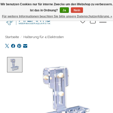
Wir benutzen Cookies nur für interne Zwecke um den Webshop zu verbessern.
Ist das in Ordnung?
Ja
Nein
Täglicher Versand. Bestelle bis 15.00 Uhr
Für weitere Informationen beachten Sie bitte unsere Datenschutzerklärung. »
Wunschzettel
Ihr Warenk
Startseite
/
Halterung für 4 Elektroden
Product image slideshow Items