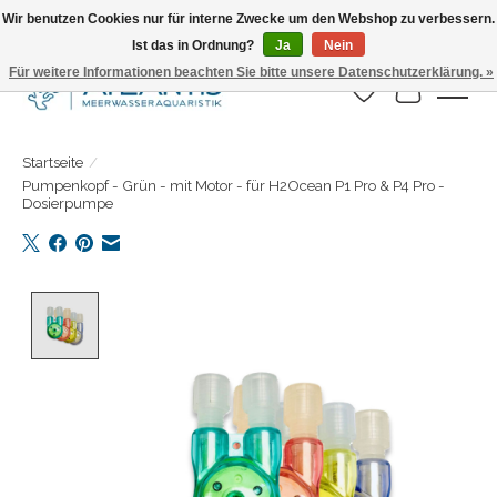
Wir benutzen Cookies nur für interne Zwecke um den Webshop zu verbessern.
Ist das in Ordnung?
Ja
Nein
Täglicher Versand. Bestelle bis 15.00 Uhr
Für weitere Informationen beachten Sie bitte unsere Datenschutzerklärung. »
Wunschzettel
Ihr Warenk
Startseite
/
Pumpenkopf - Grün - mit Motor - für H2Ocean P1 Pro & P4 Pro -
Dosierpumpe
Product image slideshow Items