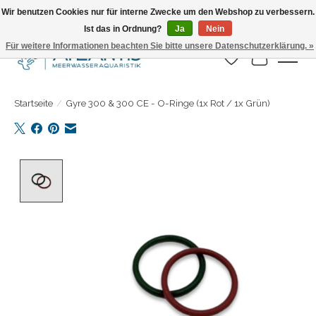
Wir benutzen Cookies nur für interne Zwecke um den Webshop zu verbessern.
Ist das in Ordnung?
Ja
Nein
Täglicher Versand. Bestelle bis 15.00 Uhr
Für weitere Informationen beachten Sie bitte unsere Datenschutzerklärung. »
Wunschzettel
Ihr Warenk
Startseite
/
Gyre 300 & 300 CE - O-Ringe (1x Rot / 1x Grün)
Product image slideshow Items