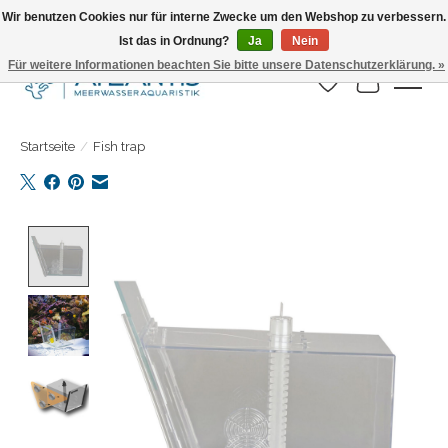
Wir benutzen Cookies nur für interne Zwecke um den Webshop zu verbessern.
Ist das in Ordnung?
Ja
Nein
Täglicher Versand. Bestelle bis 15.00 Uhr
Für weitere Informationen beachten Sie bitte unsere Datenschutzerklärung. »
Wunschzettel
Ihr Warenk
Startseite
/
Fish trap
Product image slideshow Items