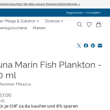
ationen beachten Sie bitte unsere Datenschutzerklärung. »
Registrieren / Anmelden
er, Pflege & Zubehör
Diverses
enkgutscheine
Marken
una Marin Fish Plankton -
0 ml
l-Nummer: FM14204
27,00
wSt.
für je CHF 24,84 kaufen und 8% sparen