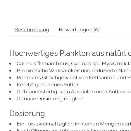
Beschreibung
Bewertungen (0)
Hochwertiges Plankton aus natürli
Calanus finmarchicus, Cyclops sp., Mysis relict
Probiotische Wirksamkeit und reduzierte Näh
Perfektes Gleichgewicht von Fettsäuren und Pr
Ersetzt gefrorenes Futter
Gebrauchsfertig, kein Abspülen oder Auftauen 
Genaue Dosierung möglich
Dosierung
Ein- bis zweimal täglich in kleinen Mengen ver
Nach Öffnung im Kühlschrank lagern und inne