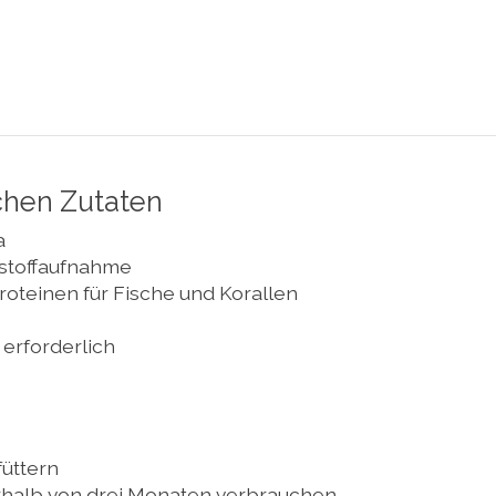
chen Zutaten
a
rstoffaufnahme
oteinen für Fische und Korallen
erforderlich
füttern
rhalb von drei Monaten verbrauchen