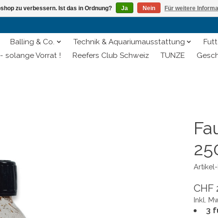
shop zu verbessern. Ist das in Ordnung?
Ja
Nein
Für weitere Inform
Balling & Co.
Technik & Aquariumausstattung
Futt
- solange Vorrat !
Reefers Club Schweiz
TUNZE
Gesch
Fa
25
Artike
CHF 
Inkl. M
3 