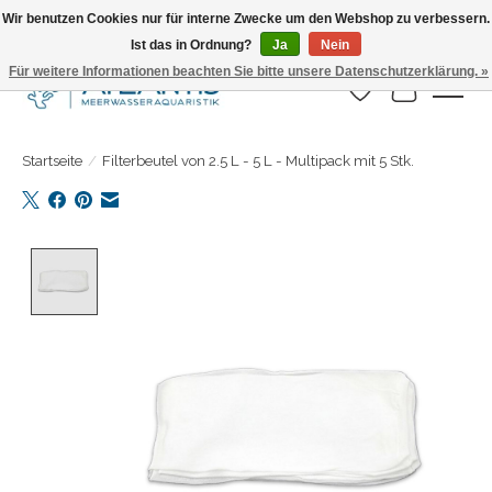
Wir benutzen Cookies nur für interne Zwecke um den Webshop zu verbessern.
Ist das in Ordnung?
Ja
Nein
Täglicher Versand. Bestelle bis 15.00 Uhr
Für weitere Informationen beachten Sie bitte unsere Datenschutzerklärung. »
Wunschzettel
Ihr Warenk
Startseite
/
Filterbeutel von 2.5 L - 5 L - Multipack mit 5 Stk.
Product image slideshow Items