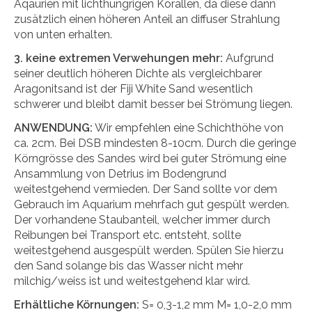
Aqaurien mit lichthungrigen Korallen, da diese dann
zusätzlich einen höheren Anteil an diffuser Strahlung
von unten erhalten.
3. keine extremen Verwehungen mehr:
Aufgrund
seiner deutlich höheren Dichte als vergleichbarer
Aragonitsand ist der Fiji White Sand wesentlich
schwerer und bleibt damit besser bei Strömung liegen.
ANWENDUNG:
Wir empfehlen eine Schichthöhe von
ca. 2cm. Bei DSB mindesten 8-10cm. Durch die geringe
Körngrösse des Sandes wird bei guter Strömung eine
Ansammlung von Detrius im Bodengrund
weitestgehend vermieden. Der Sand sollte vor dem
Gebrauch im Aquarium mehrfach gut gespült werden.
Der vorhandene Staubanteil, welcher immer durch
Reibungen bei Transport etc. entsteht, sollte
weitestgehend ausgespült werden. Spülen Sie hierzu
den Sand solange bis das Wasser nicht mehr
milchig/weiss ist und weitestgehend klar wird.
Erhältliche Körnungen:
S= 0,3-1,2 mm M= 1,0-2,0 mm