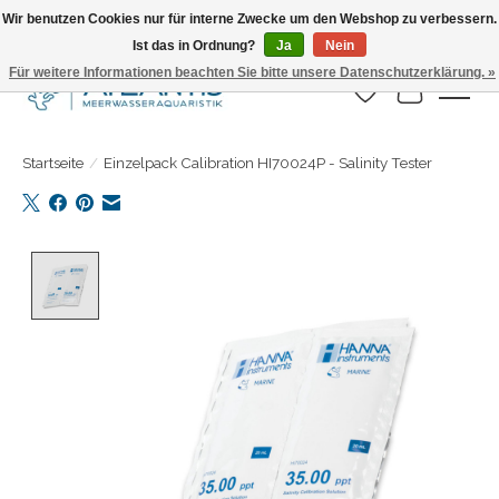
Wir benutzen Cookies nur für interne Zwecke um den Webshop zu verbessern.
Ist das in Ordnung?
Ja
Nein
Täglicher Versand. Bestelle bis 15.00 Uhr
Für weitere Informationen beachten Sie bitte unsere Datenschutzerklärung. »
Wunschzettel
Ihr Warenk
Startseite
/
Einzelpack Calibration HI70024P - Salinity Tester
Product image slideshow Items