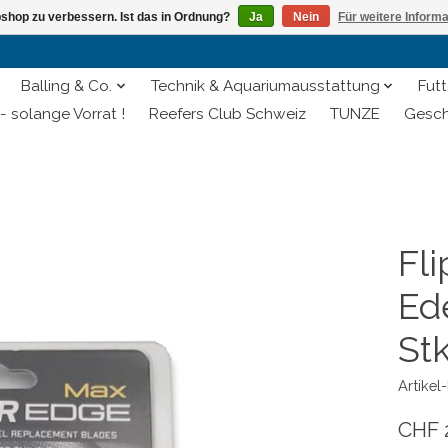
shop zu verbessern. Ist das in Ordnung?
Ja
Nein
Für weitere Inform
Balling & Co.
Technik & Aquariumausstattung
Futt
- solange Vorrat !
Reefers Club Schweiz
TUNZE
Gesch
Fl
Ede
Stk
Artike
CHF 