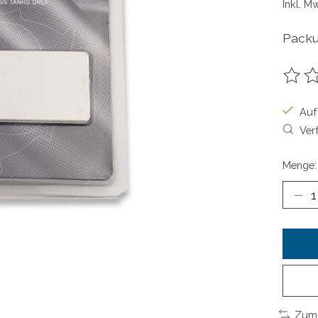
Inkl. M
Packu
Die B
Auf
Ver
Menge:
Zum 