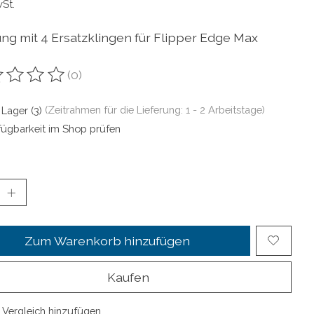
wSt.
ng mit 4 Ersatzklingen für Flipper Edge Max
(0)
ewertung dieses Produkts ist
0
von 5
 Lager (3)
(Zeitrahmen für die Lieferung: 1 - 2 Arbeitstage)
fügbarkeit im Shop prüfen
Zum Warenkorb hinzufügen
Kaufen
Vergleich hinzufügen