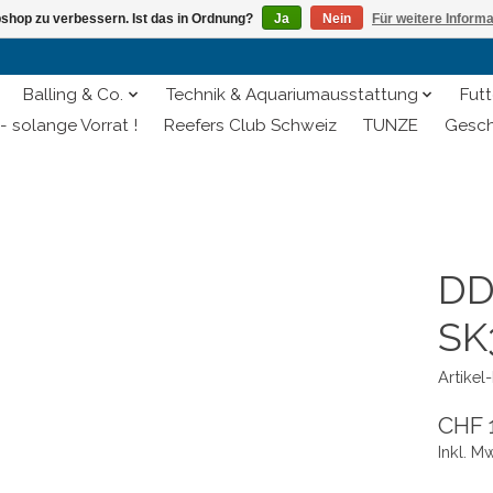
shop zu verbessern. Ist das in Ordnung?
Ja
Nein
Für weitere Inform
Balling & Co.
Technik & Aquariumausstattung
Futt
- solange Vorrat !
Reefers Club Schweiz
TUNZE
Gesch
DD
SK
Artike
CHF 
Inkl. M