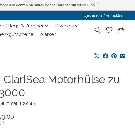
ationen beachten Sie bitte unsere Datenschutzerklärung. »
Registrieren / Anmelden
er, Pflege & Zubehör
Diverses
enkgutscheine
Marken
 ClariSea Motorhülse zu
3000
l-Nummer: 109946
19,00
wSt.