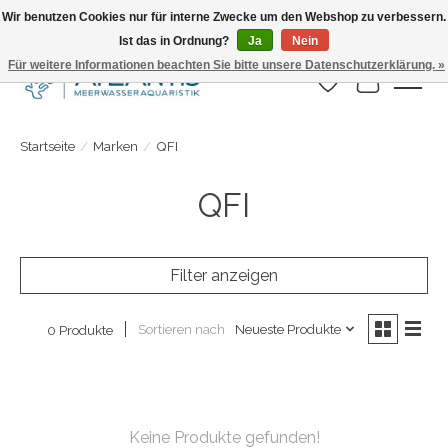
Wir benutzen Cookies nur für interne Zwecke um den Webshop zu verbessern.
Ist das in Ordnung?
Ja
Nein
Täglicher Versand. Bestelle bis 15.00 Uhr
Für weitere Informationen beachten Sie bitte unsere Datenschutzerklärung. »
Wunschzettel
Ihr Warenk
Startseite
/
Marken
/
QFI
QFI
Filter anzeigen
Sortieren nach
Neueste Produkte
0 Produkte
Keine Produkte gefunden!