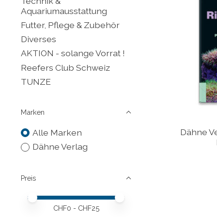
Technik &
Aquariumausstattung
Futter, Pflege & Zubehör
Diverses
AKTION - solange Vorrat !
Reefers Club Schweiz
TUNZE
Marken
Dähne Ve
Alle Marken
Dähne Verlag
Preis
Preis – Mindestwert
Price maximum value
CHF
0
- CHF
25