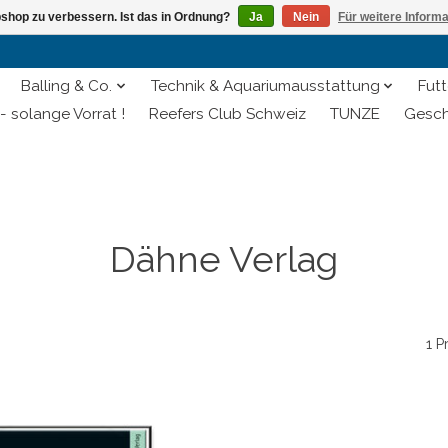
shop zu verbessern. Ist das in Ordnung?
Ja
Nein
Für weitere Inform
Balling & Co.
Technik & Aquariumausstattung
Futt
- solange Vorrat !
Reefers Club Schweiz
TUNZE
Gesch
Dähne Verlag
1 P