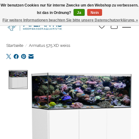
Wir benutzen Cookies nur für interne Zwecke um den Webshop zu verbessern.
Ist das in Ordnung?
Ja
Nein
Täglicher Versand. Bestelle bis 15.00 Uhr
Für weitere Informationen beachten Sie bitte unsere Datenschutzerklärung. »
Wunschzettel
Ihr Warenk
Startseite
/
Armatus 575 XD weiss
Product image slideshow Items