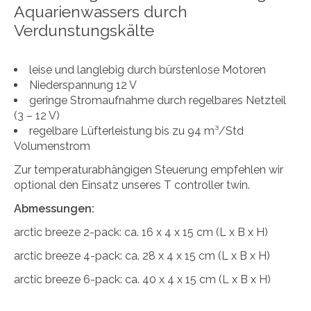
Aquarienwassers durch
Verdunstungskälte
leise und langlebig durch bürstenlose Motoren
Niederspannung 12 V
geringe Stromaufnahme durch regelbares Netzteil
(3 – 12 V)
regelbare Lüfterleistung bis zu 94 m³/Std
Volumenstrom
Zur temperaturabhängigen Steuerung empfehlen wir
optional den Einsatz unseres T controller twin.
Abmessungen:
arctic breeze 2-pack: ca. 16 x 4 x 15 cm (L x B x H)
arctic breeze 4-pack: ca. 28 x 4 x 15 cm (L x B x H)
arctic breeze 6-pack: ca. 40 x 4 x 15 cm (L x B x H)