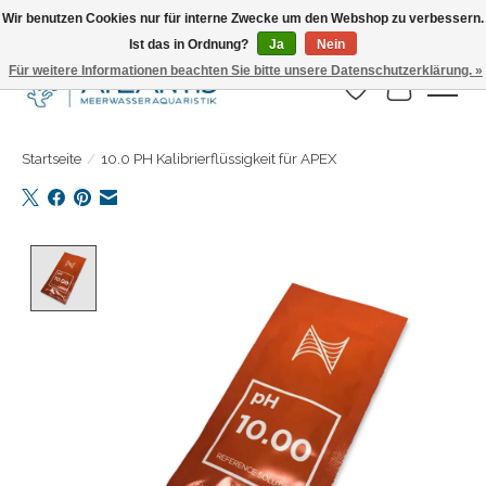
Wir benutzen Cookies nur für interne Zwecke um den Webshop zu verbessern.
Ist das in Ordnung?
Ja
Nein
Täglicher Versand. Bestelle bis 15.00 Uhr
Für weitere Informationen beachten Sie bitte unsere Datenschutzerklärung. »
Wunschzettel
Ihr Warenk
Startseite
/
10.0 PH Kalibrierflüssigkeit für APEX
Product image slideshow Items